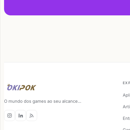
EX
Apl
O mundo dos games ao seu alcance...
Art
Ent
Ga