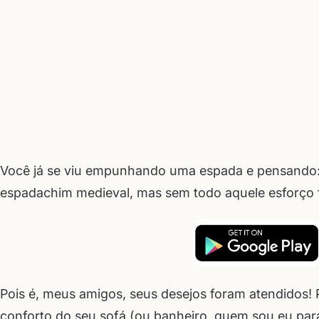
Você já se viu empunhando uma espada e pensando: 
espadachim medieval, mas sem todo aquele esforço f
Pois é, meus amigos, seus desejos foram atendidos! 
conforto do seu sofá (ou banheiro, quem sou eu para