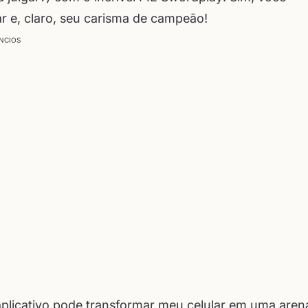
ar e, claro, seu carisma de campeão!
NCIOS
plicativo pode transformar meu celular em uma aren