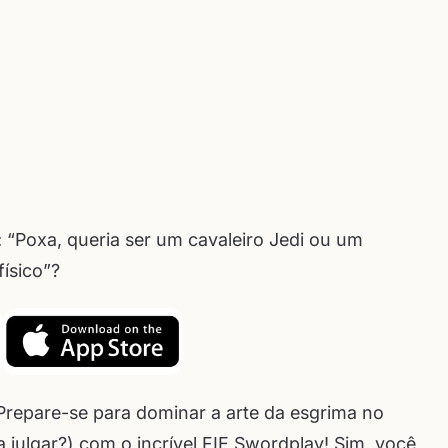
“Poxa, queria ser um cavaleiro Jedi ou um
ísico”?
Prepare-se para dominar a arte da esgrima no
 julgar?) com o incrível FIE Swordplay! Sim, você