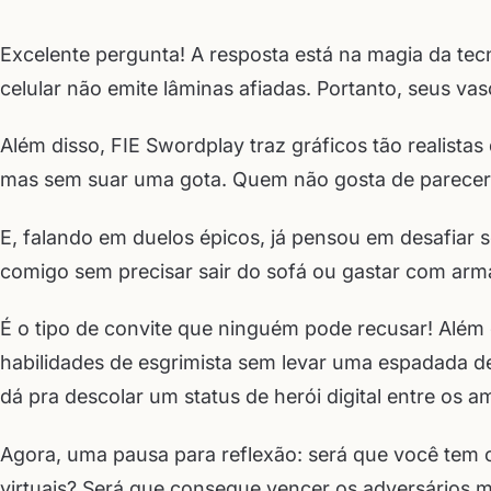
Excelente pergunta! A resposta está na magia da tecn
celular não emite lâminas afiadas. Portanto, seus va
Além disso, FIE Swordplay traz gráficos tão realistas
mas sem suar uma gota. Quem não gosta de parecer
E, falando em duelos épicos, já pensou em desafiar s
comigo sem precisar sair do sofá ou gastar com arm
É o tipo de convite que ninguém pode recusar! Além
habilidades de esgrimista sem levar uma espadada de
dá pra descolar um status de herói digital entre os a
Agora, uma pausa para reflexão: será que você tem o
virtuais? Será que consegue vencer os adversários ma