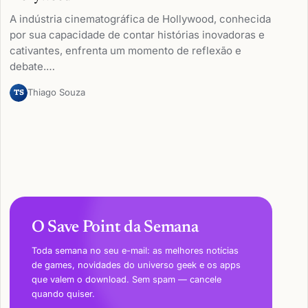
A indústria cinematográfica de Hollywood, conhecida
por sua capacidade de contar histórias inovadoras e
cativantes, enfrenta um momento de reflexão e
debate.…
Thiago Souza
TS
O Save Point da Semana
Toda semana no seu e-mail: as melhores notícias
de games, novidades do universo geek e os apps
que valem o download. Sem spam — cancele
quando quiser.