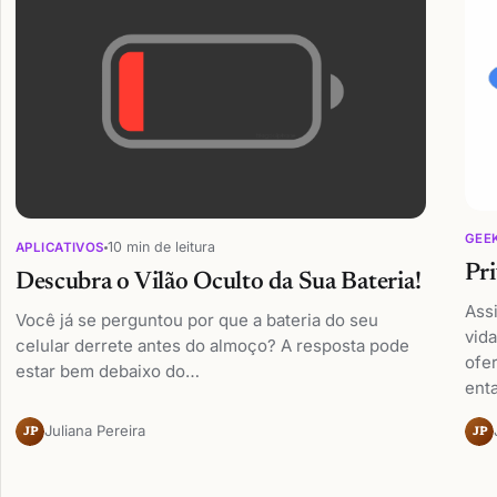
GEE
10 min de leitura
APLICATIVOS
Pri
Descubra o Vilão Oculto da Sua Bateria!
Assi
Você já se perguntou por que a bateria do seu
vida
celular derrete antes do almoço? A resposta pode
ofe
estar bem debaixo do…
ent
Juliana Pereira
JP
JP