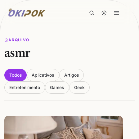
ARQUIVO
asmr
Todos
Aplicativos
Artigos
Entretenimento
Games
Geek
Articles