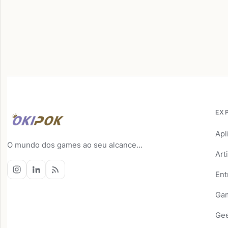
EX
Apl
O mundo dos games ao seu alcance...
Art
Ent
Ga
Ge