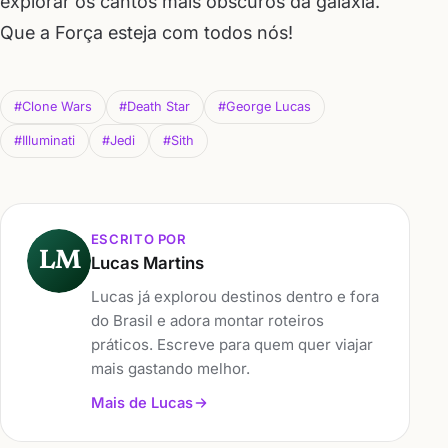
explorar os cantos mais obscuros da galáxia.
Que a Força esteja com todos nós!
#Clone Wars
#Death Star
#George Lucas
#Illuminati
#Jedi
#Sith
ESCRITO POR
LM
Lucas Martins
Lucas já explorou destinos dentro e fora
do Brasil e adora montar roteiros
práticos. Escreve para quem quer viajar
mais gastando melhor.
Mais de Lucas