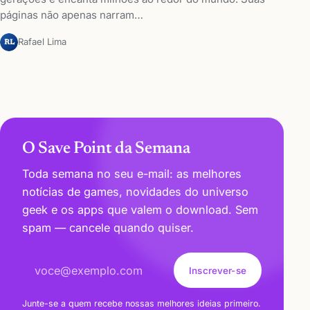
páginas não apenas narram…
Rafael Lima
RL
O Save Point da Semana
Toda semana no seu e-mail: as melhores
notícias de games, novidades do universo
geek e os apps que valem o download. Sem
spam — cancele quando quiser.
Endereço de e-mail
Inscrever-se
Junte-se a quem recebe nossas melhores ideias primeiro.