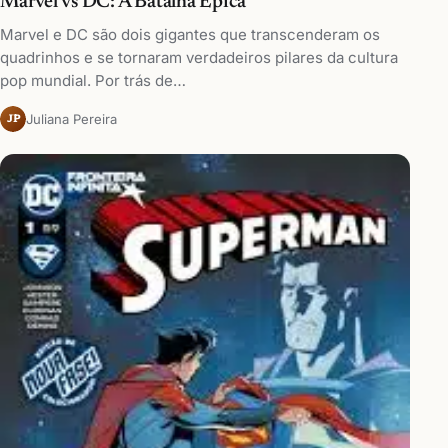
Marvel vs DC: A Batalha Épica
Marvel e DC são dois gigantes que transcenderam os
quadrinhos e se tornaram verdadeiros pilares da cultura
pop mundial. Por trás de…
Juliana Pereira
JP