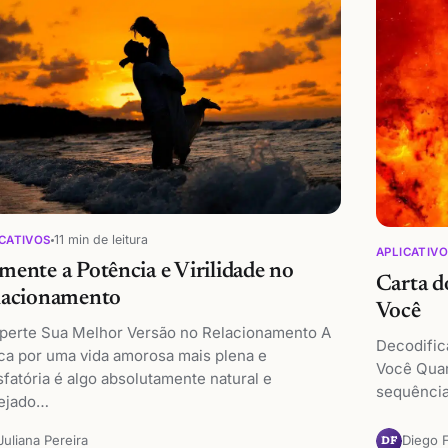
11 min de leitura
CATIVOS
APLICATIV
ente a Potência e Virilidade no
Carta d
lacionamento
Você
perte Sua Melhor Versão no Relacionamento A
Decodific
ca por uma vida amorosa mais plena e
Você Quan
sfatória é algo absolutamente natural e
sequência
ejado…
Juliana Pereira
Diego 
DF