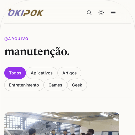
ARQUIVO
manutenção.
Todos
Aplicativos
Artigos
Entretenimento
Games
Geek
Articles