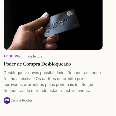
8 min de leitura
ARTIGOS
Poder de Compra Desbloqueado
Desbloquear novas possibilidades financeiras nunca
foi tão acessível! Os cartões de crédito pré-
aprovados oferecidos pelas principais instituições
financeiras do mercado estão transformando…
Camila Rocha
CR