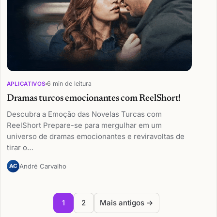
6 min de leitura
APLICATIVOS
Dramas turcos emocionantes com ReelShort!
Descubra a Emoção das Novelas Turcas com
ReelShort Prepare-se para mergulhar em um
universo de dramas emocionantes e reviravoltas de
tirar o…
André Carvalho
AC
Paginação de posts
2
Mais antigos →
1