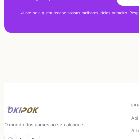
Junte-se a quem recebe nossas melhores ideias primeiro. Resp
EX
Apl
O mundo dos games ao seu alcance...
Art