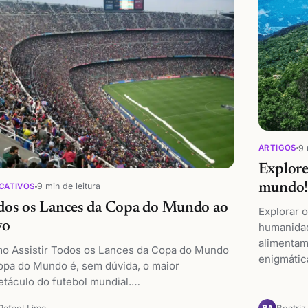
9 
ARTIGOS
Explore
9 min de leitura
mundo
CATIVOS
dos os Lances da Copa do Mundo ao
Explorar 
vo
humanidad
alimentam
o Assistir Todos os Lances da Copa do Mundo
enigmáti
opa do Mundo é, sem dúvida, o maior
etáculo do futebol mundial.…
Rafael Lima
Beatriz