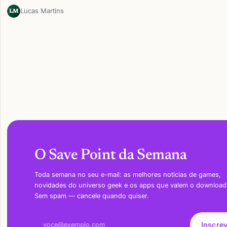
Lucas Martins
LM
O Save Point da Semana
Toda semana no seu e-mail: as melhores notícias de games,
novidades do universo geek e os apps que valem o download
Sem spam — cancele quando quiser.
Endereço de e-mail
Inscre