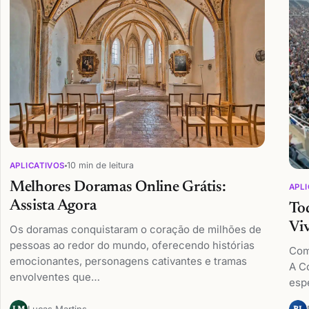
10 min de leitura
APLICATIVOS
Melhores Doramas Online Grátis:
APLI
Assista Agora
To
Vi
Os doramas conquistaram o coração de milhões de
pessoas ao redor do mundo, oferecendo histórias
Com
emocionantes, personagens cativantes e tramas
A C
envolventes que…
esp
Lucas Martins