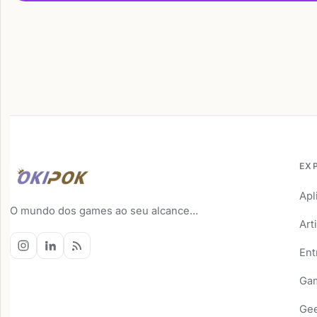
EX
Apl
O mundo dos games ao seu alcance...
Art
Ent
Ga
Ge