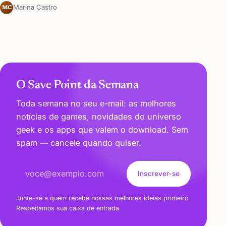
Marina Castro
MC
O Save Point da Semana
Toda semana no seu e-mail: as melhores
notícias de games, novidades do universo
geek e os apps que valem o download. Sem
spam — cancele quando quiser.
Endereço de e-mail
Inscrever-se
Junte-se a quem recebe nossas melhores ideias primeiro.
Respeitamos sua caixa de entrada.