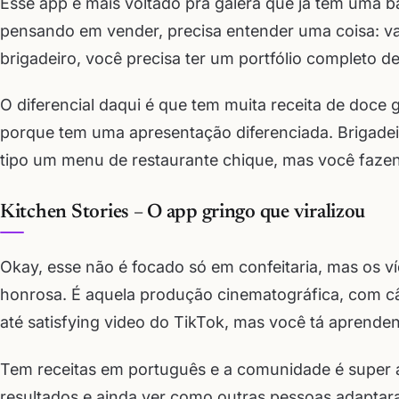
Esse app é mais voltado pra galera que já tem uma ba
pensando em vender, precisa entender uma coisa: va
brigadeiro, você precisa ter um portfólio completo d
O diferencial daqui é que tem muita receita de doce
porque tem uma apresentação diferenciada. Brigadeiro
tipo um menu de restaurante chique, mas você faze
Kitchen Stories – O app gringo que viralizou
Okay, esse não é focado só em confeitaria, mas os
honrosa. É aquela produção cinematográfica, com 
até satisfying video do TikTok, mas você tá aprende
Tem receitas em português e a comunidade é super at
resultados e ainda ver como outras pessoas adaptaram