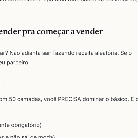
render pra começar a vender
? Não adianta sair fazendo receita aleatória. Se o
eu parceiro.
m
 com 50 camadas, você PRECISA dominar o básico. E 
ente obrigatório)
s e não sai de moda)