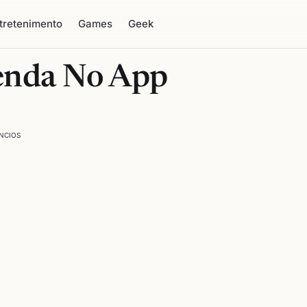
tretenimento
Games
Geek
enda No App
NCIOS