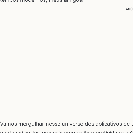
ANÚ
Vamos mergulhar nesse universo dos aplicativos de 
gente vai surtar, que seja com estilo e praticidade, né