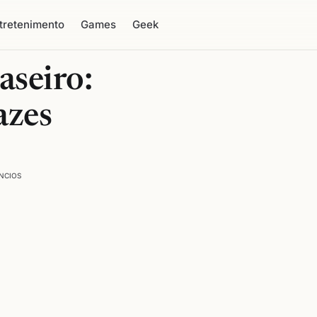
tretenimento
Games
Geek
aseiro:
azes
NCIOS