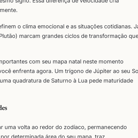
smo signo. Essa diferença de velocidade cria
emente.
efinem o clima emocional e as situações cotidianas. J
o, Plutão) marcam grandes ciclos de transformação qu
 importantes com seu mapa natal neste momento
você enfrenta agora. Um trígono de Júpiter ao seu So
o uma quadratura de Saturno à Lua pede maturidade
des
ar uma volta ao redor do zodíaco, permanecendo
 por determinada área do seu mapa, traz