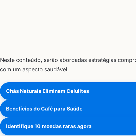
Neste conteúdo, serão abordadas estratégias compro
com um aspecto saudável.
Chás Naturais Eliminam Celulites
Benefícios do Café para Saúde
Identifique 10 moedas raras agora