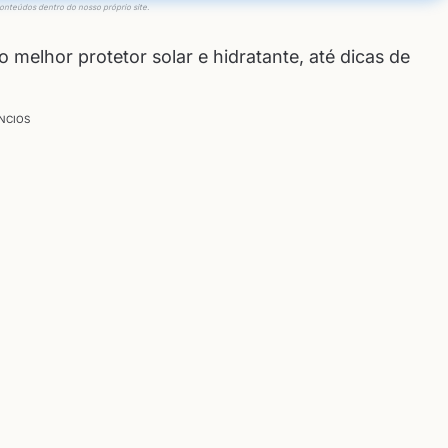
conteúdos dentro do nosso próprio site.
 melhor protetor solar e hidratante, até dicas de
NCIOS