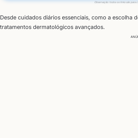
Observação: todos os links são para 
Desde cuidados diários essenciais, como a escolha do
tratamentos dermatológicos avançados.
ANÚ