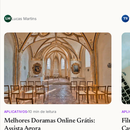
Lucas Martins
LM
TS
10 min de leitura
APLICATIVOS
APLI
Melhores Doramas Online Grátis:
Fil
Assista Agora
Ca