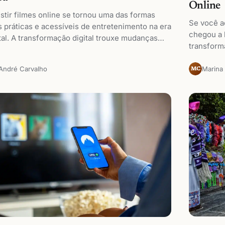
Online
stir filmes online se tornou uma das formas
Se você ad
 práticas e acessíveis de entretenimento na era
chegou a 
tal. A transformação digital trouxe mudanças…
transform
André Carvalho
Marina
MC