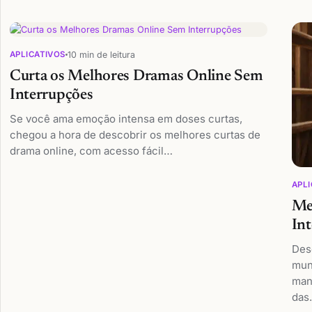
Articles
10 min de leitura
APLICATIVOS
Curta os Melhores Dramas Online Sem
Interrupções
Se você ama emoção intensa em doses curtas,
chegou a hora de descobrir os melhores curtas de
drama online, com acesso fácil…
APLI
Me
In
Des
mun
man
das