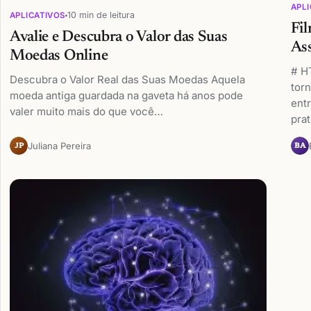
APLI
10 min de leitura
APLICATIVOS
Fi
Avalie e Descubra o Valor das Suas
Ass
Moedas Online
# HT
Descubra o Valor Real das Suas Moedas Aquela
tor
moeda antiga guardada na gaveta há anos pode
entr
valer muito mais do que você…
pra
Juliana Pereira
JP
BA