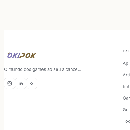
EX
Apl
O mundo dos games ao seu alcance...
Art
Ent
Ga
Ge
Tod