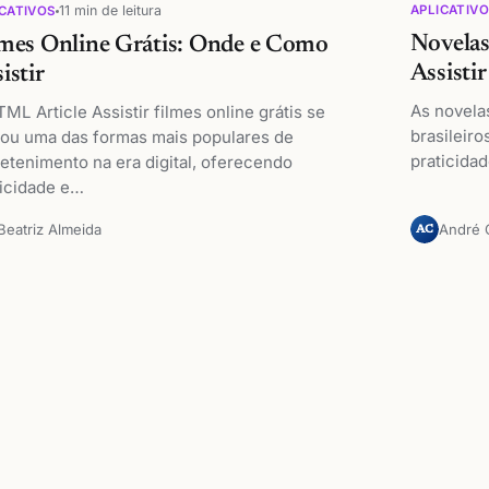
APLICATIV
11 min de leitura
CATIVOS
Novela
lmes Online Grátis: Onde e Como
Assisti
istir
As novela
ML Article Assistir filmes online grátis se
brasileiro
nou uma das formas mais populares de
praticida
etenimento na era digital, oferecendo
ticidade e…
Beatriz Almeida
André 
AC