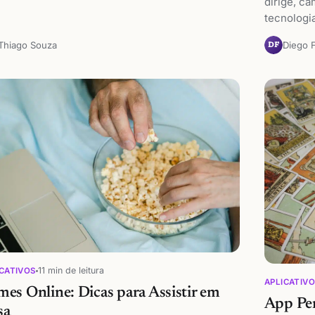
dirige, ca
tecnologia
Thiago Souza
Diego 
DF
11 min de leitura
CATIVOS
APLICATIV
mes Online: Dicas para Assistir em
App Per
sa