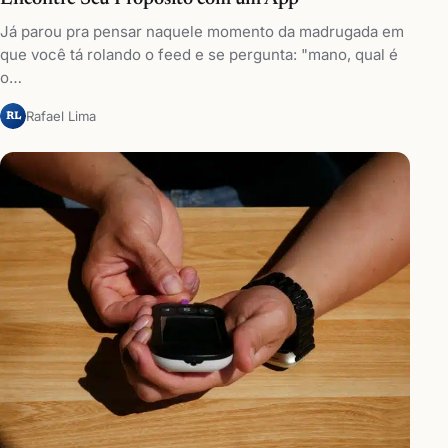
Já parou pra pensar naquele momento da madrugada em
que você tá rolando o feed e se pergunta: "mano, qual é
o…
Rafael Lima
RL