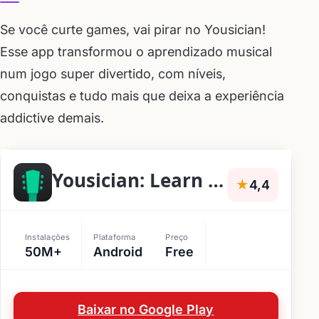
Se você curte games, vai pirar no Yousician!
Esse app transformou o aprendizado musical
num jogo super divertido, com níveis,
conquistas e tudo mais que deixa a experiência
addictive demais.
Yousician: Learn & Play Guitar
★
4,4
Instalações
Plataforma
Preço
50M+
Android
Free
Baixar no Google Play