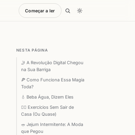
Começar a ler
NESTA PÁGINA
🤳 A Revolução Digital Chegou
na Sua Barriga
🍕 Como Funciona Essa Magia
Toda?
💧 Beba Água, Dizem Eles
🏃‍♂️ Exercícios Sem Sair de
Casa (Ou Quase)
🥗 Jejum Intermitente: A Moda
que Pegou