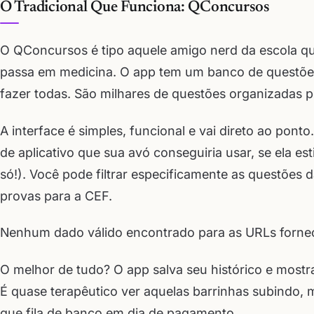
O Tradicional Que Funciona: QConcursos
O QConcursos é tipo aquele amigo nerd da escola q
passa em medicina. O app tem um banco de questões 
fazer todas. São milhares de questões organizadas po
A interface é simples, funcional e vai direto ao ponto
de aplicativo que sua avó conseguiria usar, se ela e
só!). Você pode filtrar especificamente as questões
provas para a CEF.
Nenhum dado válido encontrado para as URLs fornec
O melhor de tudo? O app salva seu histórico e mostr
É quase terapêutico ver aquelas barrinhas subindo
que fila de banco em dia de pagamento.