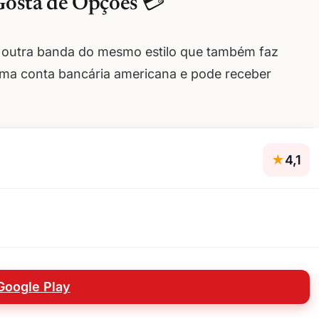
Gosta de Opções 💳
a outra banda do mesmo estilo que também faz
uma conta bancária americana e pode receber
★
4,1
Google Play