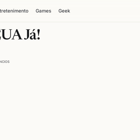
tretenimento
Games
Geek
EUA Já!
NCIOS