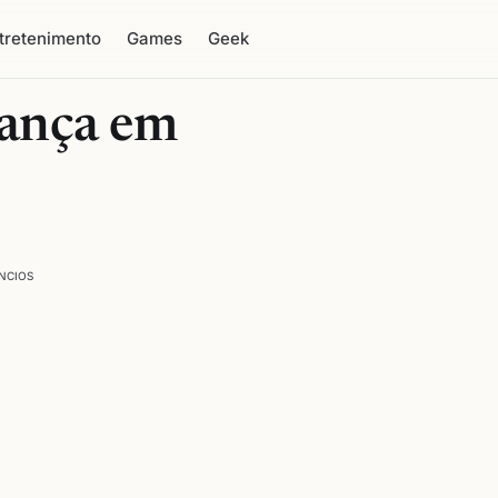
tretenimento
Games
Geek
rança em
NCIOS