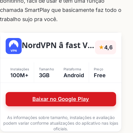
bonitinho, fácil de usar e tem uma função
chamada SmartPlay que basicamente faz todo o
trabalho sujo pra você.
NordVPN â fast VPN for privacy
★
4,6
Instalações
Tamanho
Plataforma
Preço
100M+
3GB
Android
Free
Baixar no Google Play
As informações sobre tamanho, instalações e avaliação
podem variar conforme atualizações do aplicativo nas lojas
oficiais.