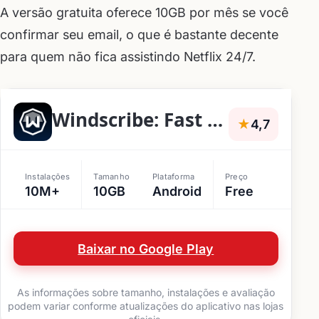
A versão gratuita oferece 10GB por mês se você
confirmar seu email, o que é bastante decente
para quem não fica assistindo Netflix 24/7.
Windscribe: Fast & Secure VPN
★
4,7
Instalações
Tamanho
Plataforma
Preço
10M+
10GB
Android
Free
Baixar no Google Play
As informações sobre tamanho, instalações e avaliação
podem variar conforme atualizações do aplicativo nas lojas