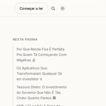
Começar a ler
NESTA PÁGINA
Por Que Renda Fixa É Perfeita
Pra Quem Tá Começando Com
Migalhas 💰
Os Aplicativos Que
Transformaram Qualquer Zé
em Investidor 📱
Tesouro Direto: O Investimento
do Governo Que Não É Tão
Chato Quanto Parece 🏛️
CDB, LCI e LCA: A Sopa de