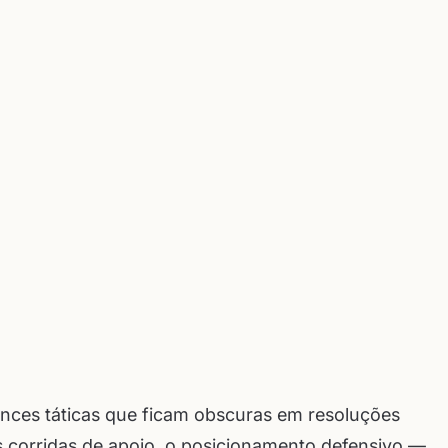
ances táticas que ficam obscuras em resoluções
 corridas de apoio, o posicionamento defensivo —