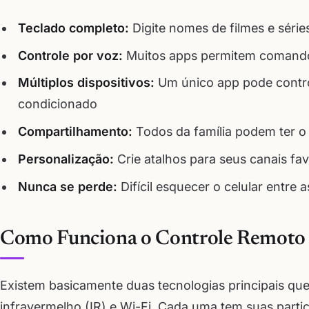
Teclado completo:
Digite nomes de filmes e séries
Controle por voz:
Muitos apps permitem comandos
Múltiplos dispositivos:
Um único app pode control
condicionado
Compartilhamento:
Todos da família podem ter o 
Personalização:
Crie atalhos para seus canais fa
Nunca se perde:
Difícil esquecer o celular entre
Como Funciona o Controle Remoto U
Existem basicamente duas tecnologias principais qu
infravermelho (IR) e Wi-Fi. Cada uma tem suas partic