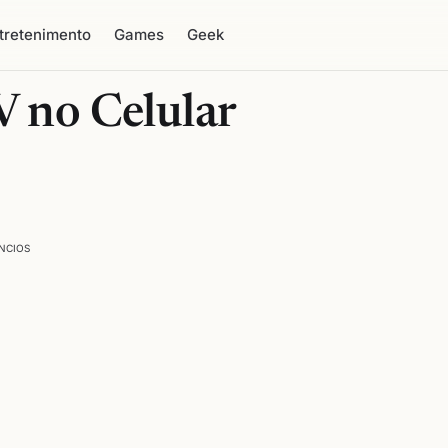
tretenimento
Games
Geek
V no Celular
NCIOS