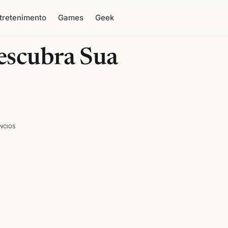
tretenimento
Games
Geek
escubra Sua
NCIOS