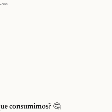
NCIOS
 que consumimos? 🤔