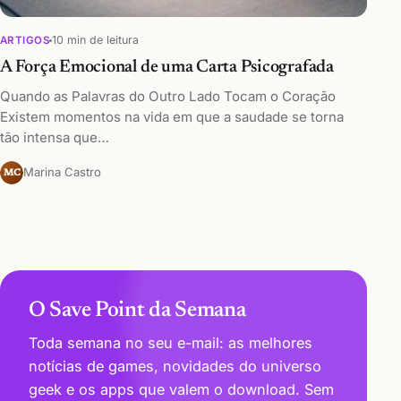
10 min de leitura
ARTIGOS
A Força Emocional de uma Carta Psicografada
Quando as Palavras do Outro Lado Tocam o Coração
Existem momentos na vida em que a saudade se torna
tão intensa que…
Marina Castro
MC
O Save Point da Semana
Toda semana no seu e-mail: as melhores
notícias de games, novidades do universo
geek e os apps que valem o download. Sem