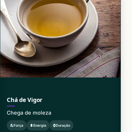
Chá de Vigor
Chega de moleza
💪Força
🔋Energia
⌚Duração