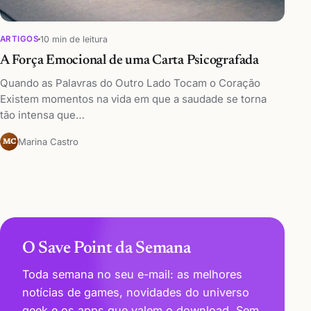
10 min de leitura
ARTIGOS
A Força Emocional de uma Carta Psicografada
Quando as Palavras do Outro Lado Tocam o Coração
Existem momentos na vida em que a saudade se torna
tão intensa que…
Marina Castro
MC
O Save Point da Semana
Toda semana no seu e-mail: as melhores
notícias de games, novidades do universo
geek e os apps que valem o download. Sem