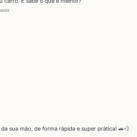
u carro. E sabe o que é melhor?
NCIOS
 da sua mão, de forma rápida e super prática! 🚗💨