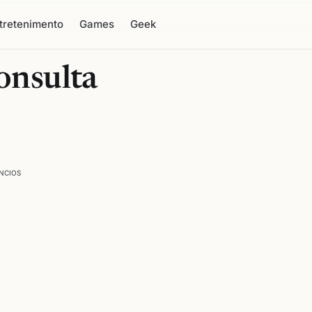
tretenimento
Games
Geek
onsulta
NCIOS