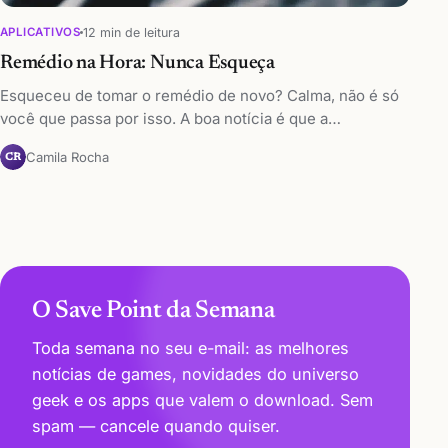
12 min de leitura
APLICATIVOS
Remédio na Hora: Nunca Esqueça
Esqueceu de tomar o remédio de novo? Calma, não é só
você que passa por isso. A boa notícia é que a…
Camila Rocha
CR
O Save Point da Semana
Toda semana no seu e-mail: as melhores
notícias de games, novidades do universo
geek e os apps que valem o download. Sem
spam — cancele quando quiser.