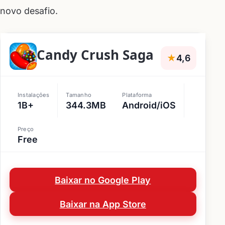
novo desafio.
Candy Crush Saga
★
4,6
Instalações
Tamanho
Plataforma
1B+
344.3MB
Android/iOS
Preço
Free
Baixar no Google Play
Baixar na App Store