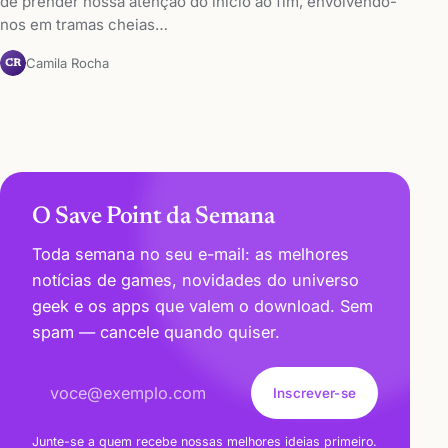
de prender nossa atenção do início ao fim, envolvendo-
nos em tramas cheias…
Camila Rocha
CR
O Save Point da Semana
Toda semana no seu e-mail: as melhores
notícias de games, novidades do universo
geek e os apps que valem o download. Sem
spam — cancele quando quiser.
Endereço de e-mail
Inscrever-se
Junte-se a quem recebe nossas melhores ideias primeiro.