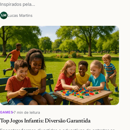
Inspirados pela…
Lucas Martins
LM
7 min de leitura
GAMES
Top Jogos Infantis: Diversão Garantida