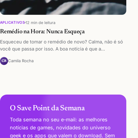
12 min de leitura
APLICATIVOS
Remédio na Hora: Nunca Esqueça
Esqueceu de tomar o remédio de novo? Calma, não é só
você que passa por isso. A boa notícia é que a…
Camila Rocha
CR
O Save Point da Semana
Toda semana no seu e-mail: as melhores
notícias de games, novidades do universo
geek e os apps que valem o download. Sem